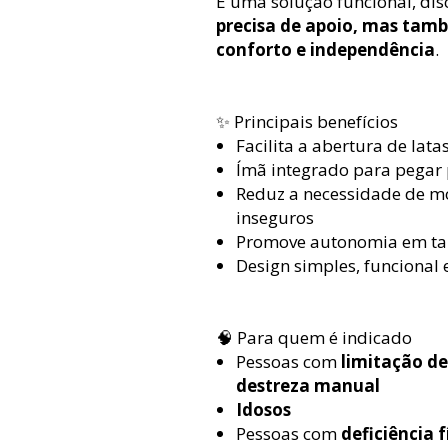
É uma solução funcional, di
precisa de apoio, mas tam
conforto e independência
.
✨ Principais benefícios
Facilita a abertura de lat
Ímã integrado para pegar
Reduz a necessidade de m
inseguros
Promove autonomia em tar
Design simples, funcional e
🧠 Para quem é indicado
Pessoas com
limitação d
destreza manual
Idosos
Pessoas com
deficiência 