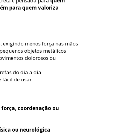
screta e pensada para
quem
bém para quem valoriza
as, exigindo menos força nas mãos
 pequenos objetos metálicos
ovimentos dolorosos ou
efas do dia a dia
 fácil de usar
e força, coordenação ou
física ou neurológica