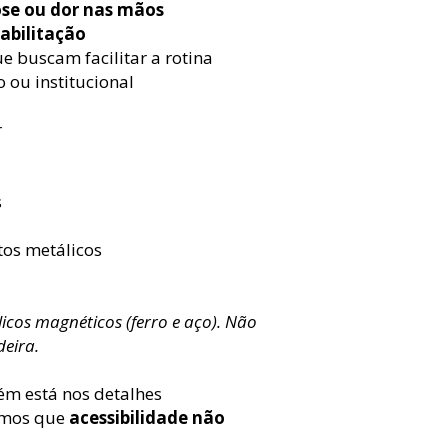
rose ou dor nas mãos
eabilitação
e buscam facilitar a rotina
 ou institucional
r
s
os metálicos
cos magnéticos (ferro e aço). Não
deira.
ém está nos detalhes
amos que
acessibilidade não