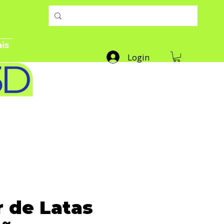
is
Login
 de Latas