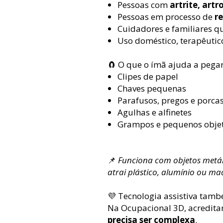
Pessoas com
artrite, art
Pessoas em processo de
r
Cuidadores e familiares qu
Uso doméstico, terapêutico
🧲 O que o ímã ajuda a pega
Clipes de papel
Chaves pequenas
Parafusos, pregos e porca
Agulhas e alfinetes
Grampos e pequenos objet
📌
Funciona com objetos metáli
atrai plástico, alumínio ou ma
💜 Tecnologia assistiva tamb
Na Ocupacional 3D, acredit
precisa ser complexa
.