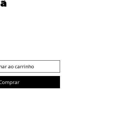
ã
nar ao carrinho
Comprar