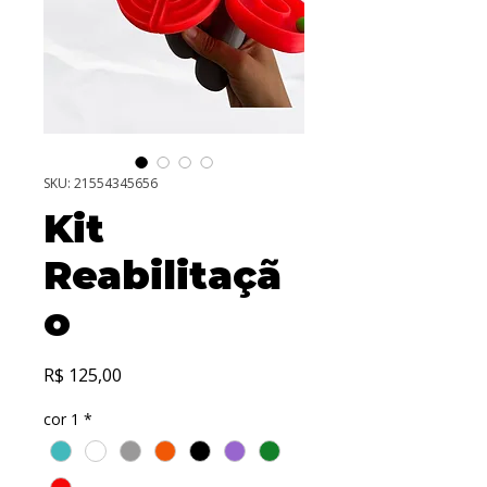
SKU: 21554345656
Kit
Reabilitaçã
o
Preço
R$ 125,00
cor 1
*