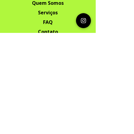
Quem Somos
Serviços
FAQ
Contato
Segurança
Ambiente 100% Seguro. Sua
Informação
é Protegida Pela Criptografia SSL
256-Bit.
Métodos de pagamentos aceitos