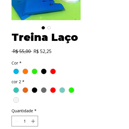
Treina Laço
Preço
Preço
 R$ 55,00 
R$ 52,25
normal
promocional
Cor
*
cor 2
*
Quantidade
*