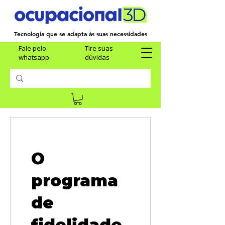
Tecnologia que se adapta às suas necessidades
Fale pelo
Tire suas
whatsapp
dúvidas
O
programa
de
fidelidade