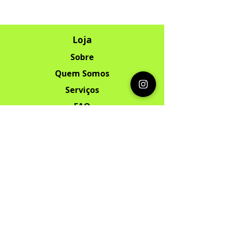
Loja
Sobre
Quem Somos
Serviços
FAQ
Contato
Segurança
Ambiente 100% Seguro. Sua
Informação
é Protegida Pela Criptografia SSL
256-Bit.