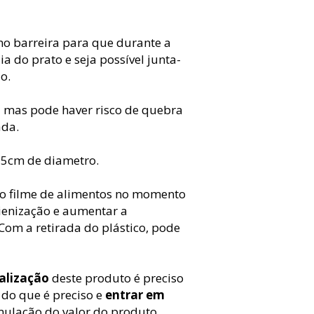
mo barreira para que durante a
a do prato e seja possível junta-
o.
el mas pode haver risco de quebra
ada.
25cm de diametro.
co filme de alimentos no momento
igienização e aumentar a
Com a retirada do plástico, pode
alização
deste produto é preciso
 do que é preciso e
entrar em
ulação do valor do produto.