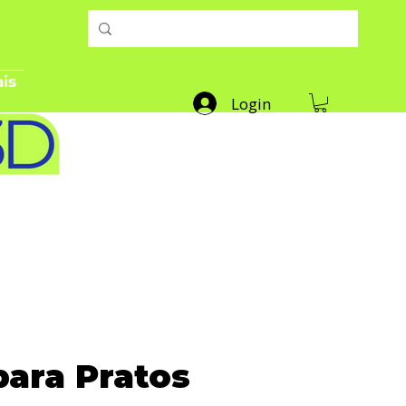
is
Login
para Pratos