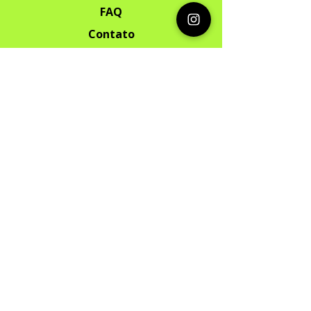
FAQ
Contato
Segurança
Ambiente 100% Seguro. Sua
Informação
é Protegida Pela Criptografia SSL
256-Bit.
Métodos de pagamentos aceitos