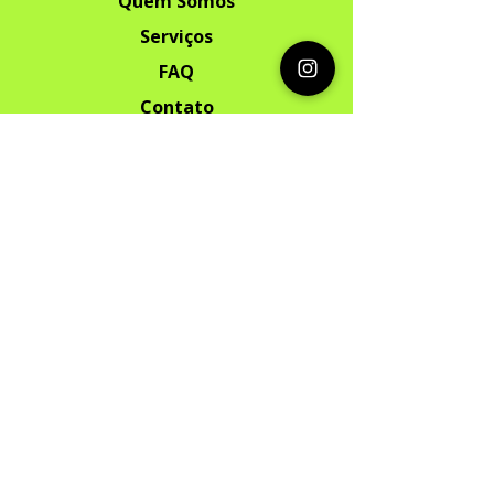
Quem Somos
Serviços
FAQ
Contato
Segurança
Ambiente 100% Seguro. Sua
Informação
é Protegida Pela Criptografia SSL
256-Bit.
Métodos de pagamentos aceitos