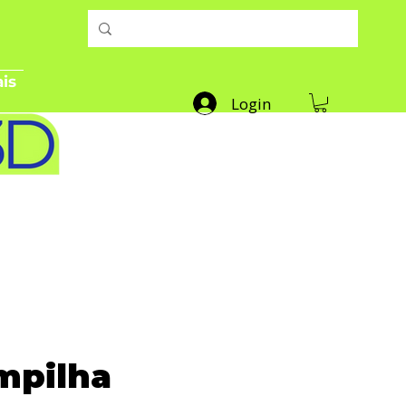
is
Login
mpilha