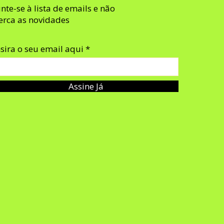
unte-se à lista de emails e não
erca as novidades
nsira o seu email aqui
Assine Já