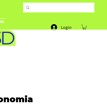
is
Login
gonomia