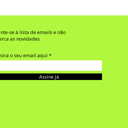
unte-se à lista de emails e não
erca as novidades
nsira o seu email aqui
Assine Já