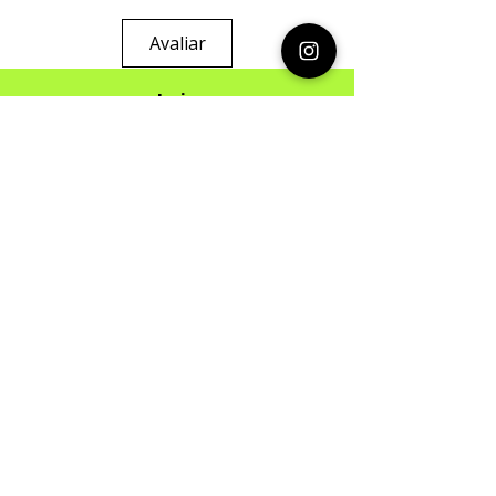
Avaliar
Loja
Sobre
Quem Somos
Serviços
FAQ
Contato
Segurança
Ambiente 100% Seguro. Sua
Informação
é Protegida Pela Criptografia SSL